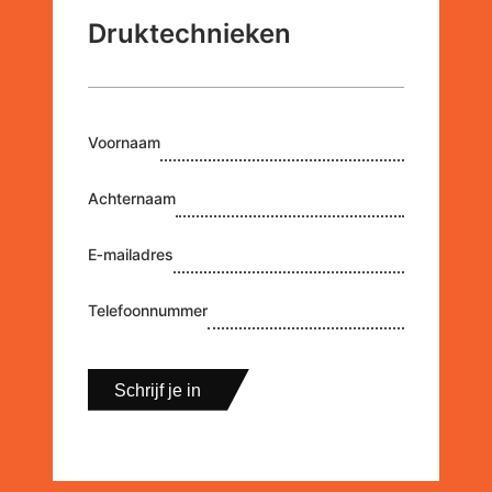
Druktechnieken
First name
Voornaam
Last name
Achternaam
Email
E‑mailadres
Phone number
Telefoonnummer
Schrijf je in