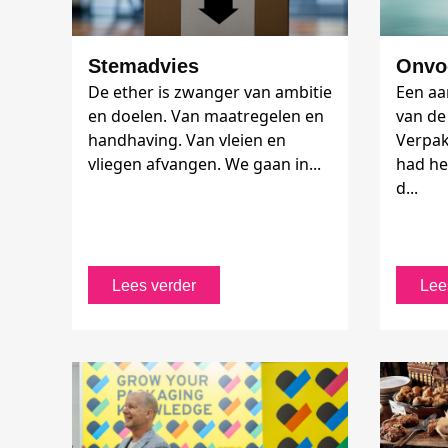
Stemadvies
Onvo
De ether is zwanger van ambitie
Een aa
en doelen. Van maatregelen en
van de
handhaving. Van vleien en
Verpak
vliegen afvangen. We gaan in...
had he
d...
Lees verder
Lee