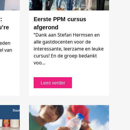
:
Eerste PPM cursus
u’re
afgerond
“Dank aan Stefan Hermsen en
alle gastdocenten voor de
leden
interessante, leerzame en leuke
el van
cursus! En de groep bedankt
voo...
s
Lees verder