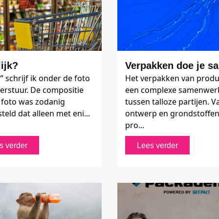
ijk?
Verpakken doe je s
 schrijf ik onder de foto
Het verpakken van produ
 verstuur. De compositie
een complexe samenwer
 foto was zodanig
tussen talloze partijen. V
eld dat alleen met eni...
ontwerp en grondstoffen
pro...
s verder
Lees verder