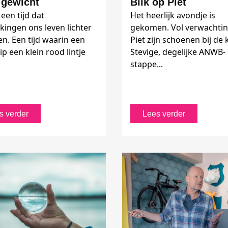
 gewicht
Blik op Piet
een tijd dat
Het heerlijk avondje is
kingen ons leven lichter
gekomen. Vol verwachtin
n. Een tijd waarin een
Piet zijn schoenen bij de 
ip een klein rood lintje
Stevige, degelijke ANWB-
stappe...
s verder
Lees verder