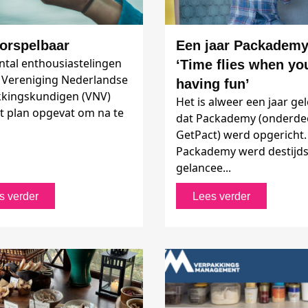
orspelbaar
Een jaar Packademy
ntal enthousiastelingen
‘Time flies when yo
 Vereniging Nederlandse
having fun’
kingskundigen (VNV)
Het is alweer een jaar ge
t plan opgevat om na te
dat Packademy (onderde
GetPact) werd opgericht.
Packademy werd destijd
gelancee...
s verder
Lees verder