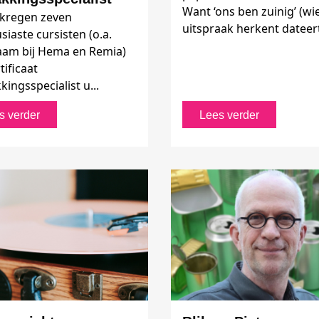
Want ‘ons ben zuinig’ (wi
i kregen zeven
uitspraak herkent dateert,
siaste cursisten (o.a.
am bij Hema en Remia)
tificaat
ingsspecialist u...
s verder
Lees verder