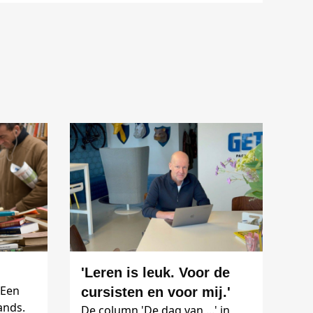
'Leren is leuk. Voor de
 Een
cursisten en voor mij.'
ands.
De column 'De dag van ...' in