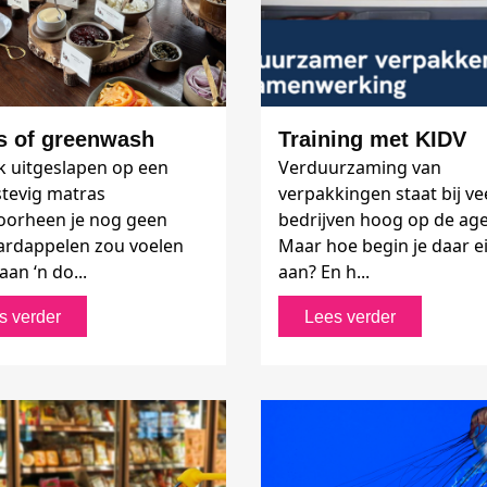
s of greenwash
Training met KIDV
jk uitgeslapen op een
Verduurzaming van
stevig matras
verpakkingen staat bij ve
orheen je nog geen
bedrijven hoog op de ag
rdappelen zou voelen
Maar hoe begin je daar ei
taan ‘n do...
aan? En h...
s verder
Lees verder