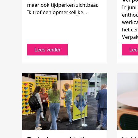
maar ook tijdperken zichtbaar.
In jun
Ik trof een opmerkelijke...
enthou
werkza
het cer
Verpakk
Lees verder
Lee