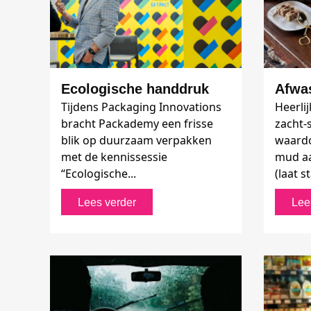
Ecologische handdruk
Afwa
Tijdens Packaging Innovations
Heerli
bracht Packademy een frisse
zacht-
blik op duurzaam verpakken
waardo
met de kennissessie
mud aa
“Ecologische...
(laat s
Lees verder
Lee