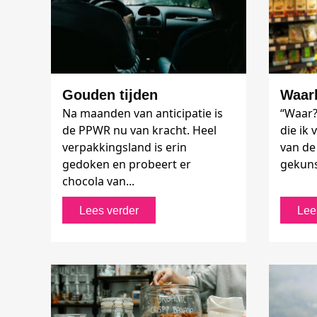
Gouden tijden
Waarl
Na maanden van anticipatie is
“Waar?”
de PPWR nu van kracht. Heel
die ik
verpakkingsland is erin
van de
gedoken en probeert er
gekunst
chocola van...
Lees verder
Lee