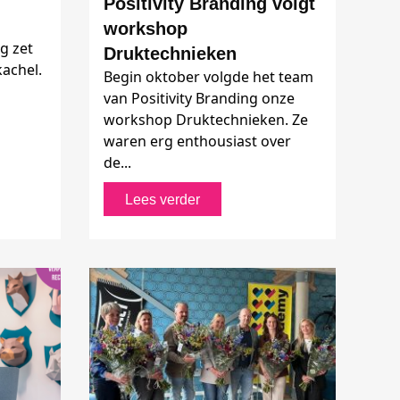
Positivity Branding volgt
workshop
g zet
Druktechnieken
kachel.
Begin oktober volgde het team
van Positivity Branding onze
workshop Druktechnieken. Ze
waren erg enthousiast over
de...
Lees verder