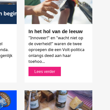
In het hol van de leeuw
"Innoveer!" en "wacht niet op
el
de overheid!" waren de twee
enda.
oproepen die een Volt-politica
genlijk
onlangs deed aan haar
toehoo...
Lees verder