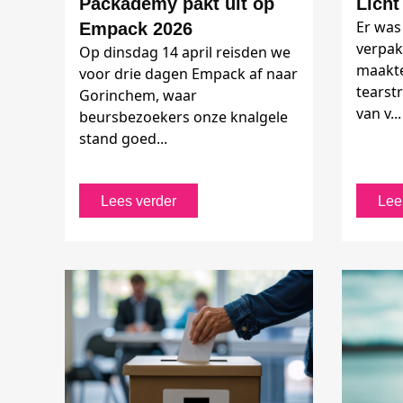
Packademy pakt uit op
Licht
Er was 
Empack 2026
verpak
Op dinsdag 14 april reisden we
maakte
voor drie dagen Empack af naar
tearstr
Gorinchem, waar
van v...
beursbezoekers onze knalgele
stand goed...
Lees verder
Lee